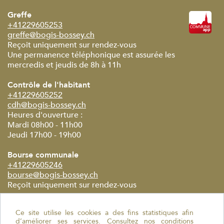
Greffe
+41229605253
greffe@bogis-bossey.ch
Reçoit uniquement sur rendez-vous
Une permanence téléphonique est assurée les
mercredis et jeudis de 8h à 11h
Contrôle de l'habitant
+41229605252
cdh@bogis-bossey.ch
Heures d'ouverture :
Mardi 08h00 - 11h00
Jeudi 17h00 - 19h00
Bourse communale
+41229605246
bourse@bogis-bossey.ch
Reçoit uniquement sur rendez-vous
Commune de Bogis-Bossey
Ce site utilise les cookies a des fins statistiques afin
Chemin de la Pinte 2
d’améliorer ses services.
Consultez nos conditions