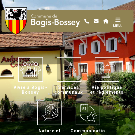
MENU
Vivre à Bogis-
Services
Vie politique
Bossey
communaux
et règlements
Nature et
Communicatio