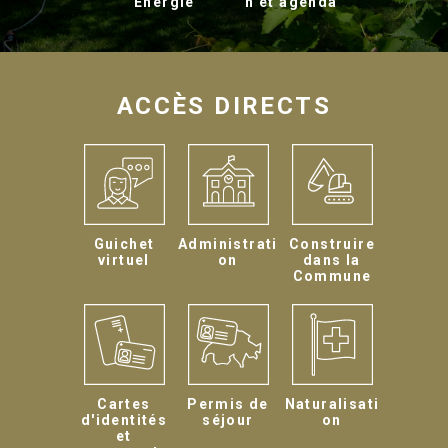
Energie
n et agenda
ACCÈS DIRECTS
Guichet
Administrati
Construire
virtuel
on
dans la
Commune
Cartes
Permis de
Naturalisati
d'identités
séjour
on
et