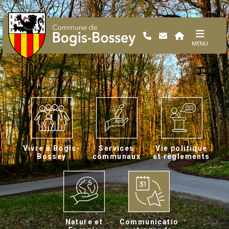
MENU
Vivre à Bogis-
Services
Vie politique
Bossey
communaux
et règlements
Nature et
Communicatio